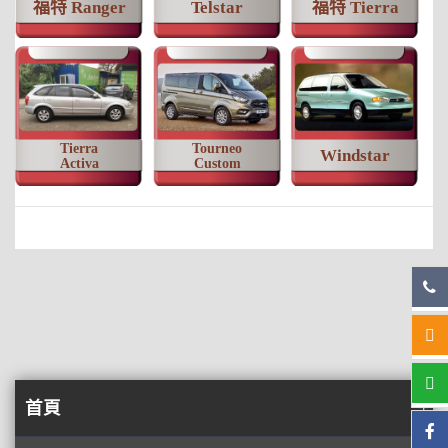
福特 Ranger
Telstar
福特 Tierra
Tierra
Tourneo
Windstar
Activa
Custom
首頁