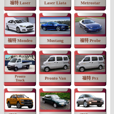
福特 Laser
Laser Liata
Metrostar
福特 Mondeo
Mustang
福特 Probe
Pronto
Pronto Van
福特 Prz
Truck