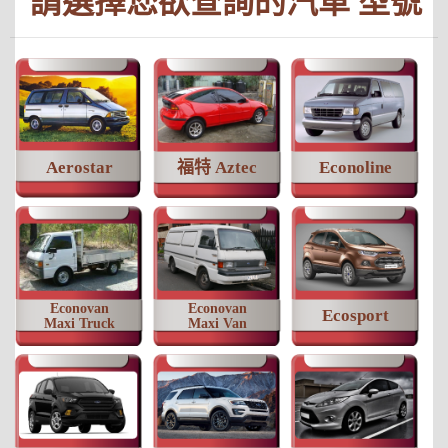
請選擇您欲查詢的汽車 型號
Aerostar
福特 Aztec
Econoline
Econovan
Econovan
Ecosport
Maxi Truck
Maxi Van