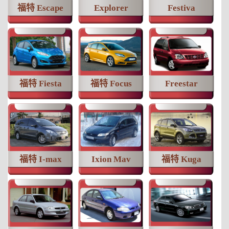
福特 Escape
Explorer
Festiva
福特 Fiesta
福特 Focus
Freestar
福特 I-max
Ixion Mav
福特 Kuga