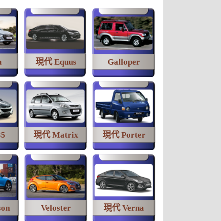
a
現代 Equus
Galloper
35
現代 Matrix
現代 Porter
on
Veloster
現代 Verna