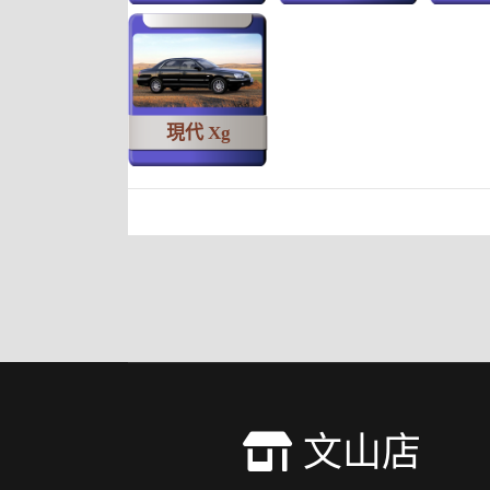
現代 Xg
文山店