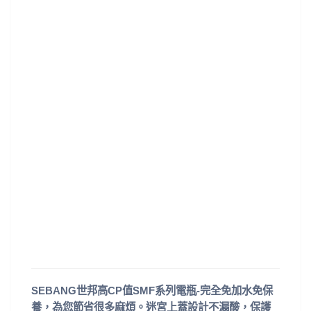
SEBANG世邦高CP值SMF系列電瓶-完全免加水免保
養，為您節省很多麻煩。迷宮上蓋設計不漏酸，保護