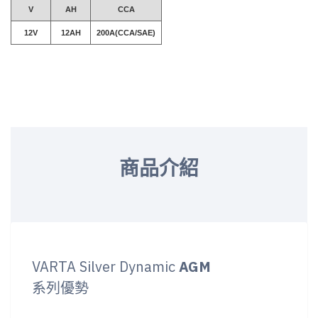
V
AH
CCA
12V
12AH
200A(CCA/SAE)
商品介紹
VARTA Silver Dynamic
AGM
系列優勢