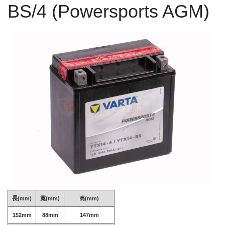
BS/4 (Powersports AGM)
長(mm)
寛(mm)
高(mm)
152mm
88mm
147mm