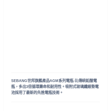
SEBANG世邦旗艦產品AGM系列電瓶-比傳統鉛酸電
瓶，多出3倍循環壽命和耐用性。吸附式玻璃纖維墊電
池採用了最新的先進電瓶技術。