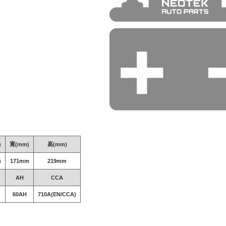
)
寛(mm)
高(mm)
m
171mm
219mm
AH
CCA
60AH
710A(EN/CCA)