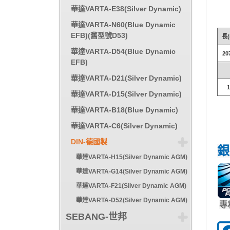
華達VARTA-E38(Silver Dynamic)
華達VARTA-N60(Blue Dynamic
EFB)(舊型號D53)
長(
華達VARTA-D54(Blue Dynamic
20
EFB)
華達VARTA-D21(Silver Dynamic)
華達VARTA-D15(Silver Dynamic)
華達VARTA-B18(Blue Dynamic)
華達VARTA-C6(Silver Dynamic)
DIN-德國製
銀
華達VARTA-H15(Silver Dynamic AGM)
華達VARTA-G14(Silver Dynamic AGM)
華達VARTA-F21(Silver Dynamic AGM)
華達VARTA-D52(Silver Dynamic AGM)
專
SEBANG-世邦