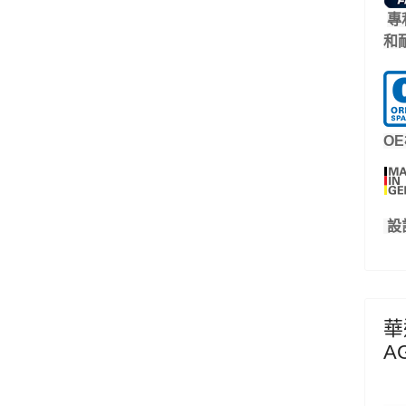
專
和
O
設
華達
A