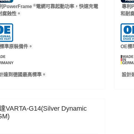
®
利PowerFrame
電網可靠起動功率，快速充電
專利P
耐腐蝕性。
和耐
E標準原裝備件。
OE標
計達到德國最高標準。
設計
VARTA-G14(Silver Dynamic
GM)