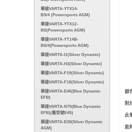
華達VARTA-YTX14-
BS/4 (Powersports AGM)
華達VARTA-YTX12-
BS(Powersports AGM)
華達VARTA-YT14B-
BS/4(Powersports AGM)
華達VARTA-I1(Silver Dynamic)
華達VARTA-H3(Silver Dynamic)
華達VARTA-F19(Silver Dynamic)
華達VARTA-F18(Silver Dynamic)
華達VARTA-E46(Blue Dynamic
銀
EFB)
對
華達VARTA-N70(Blue Dynamic
EFB)(舊型號E45)
此
華達VARTA-E39(Silver Dynamic
能
AGM)