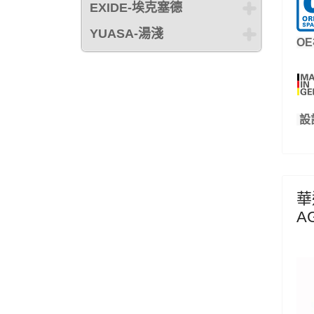
EXIDE-埃克塞德
YUASA-湯淺
O
設
華達
A