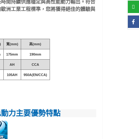
長時間持續供應穩定與高性能動力輸出。符合
的歐洲工業工程標準，您將獲得絕佳的體驗與
。
)
寛(mm)
高(mm)
m
175mm
190mm
AH
CCA
105AH
950A(EN/CCA)
色動力主要優勢特點