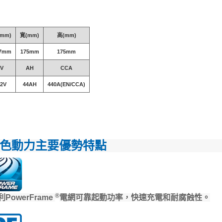
mm)
寛(mm)
高(mm)
7mm
175mm
175mm
V
AH
CCA
12V
44AH
440A(EN/CCA)
色動力主要優勢特點
®
利PowerFrame
電網可靠起動功率，快速充電和耐腐蝕性。