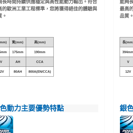
夠長時間持續供應穩定與高性能動力輸出。符合
能夠
高的歐洲工業工程標準，您將獲得絕佳的體驗與
最高
質。
品質
mm)
寛(mm)
高(mm)
長(mm
5mm
175mm
190mm
394m
V
AH
CCA
V
12V
80AH
800A(EN/CCA)
12V
色動力主要優勢特點
銀