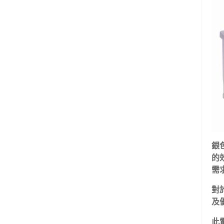
銀色
的
需
對
及
此電