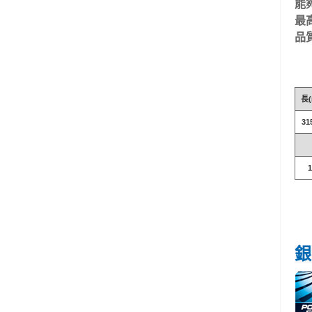
能
最
品
長(
31
銀