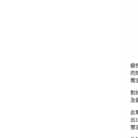
銀色
的
需
對
及
此電
出
需