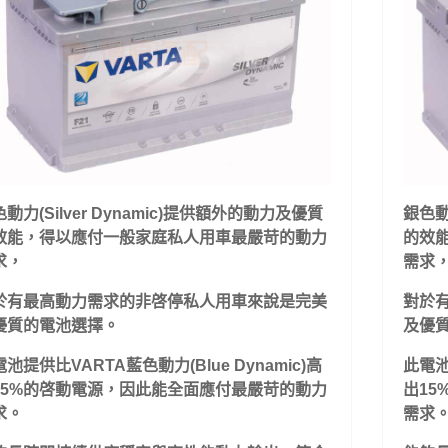
動力(Silver Dynamic)提供額外的動力及優質
銀色動
效能，得以應付一般家庭私人用車最嚴苛的動力
的效
求
，
需求
於有最高動力需求的非啓停私人用車來說是完美
對於
優質的電池選擇。
及優
池提供比VARTA藍色動力(Blue Dynamic)高
此電池
15%的啓動電源，因此能全面應付最嚴苛的動力
出1
求。
需求