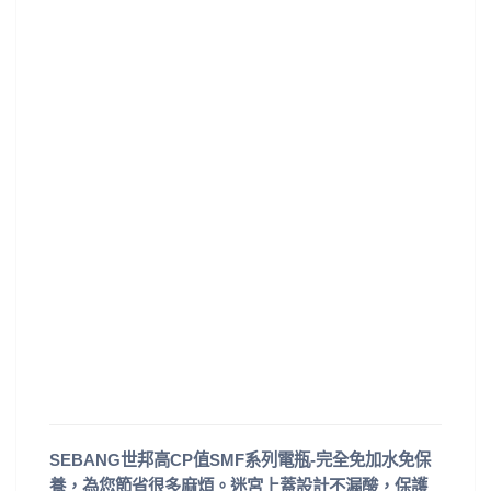
SEBANG世邦高CP值SMF系列電瓶-完全免加水免保
養，為您節省很多麻煩。迷宮上蓋設計不漏酸，保護