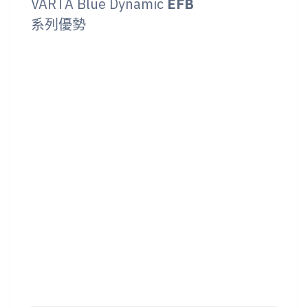
VARTA Blue Dynamic
EFB
系列優勢