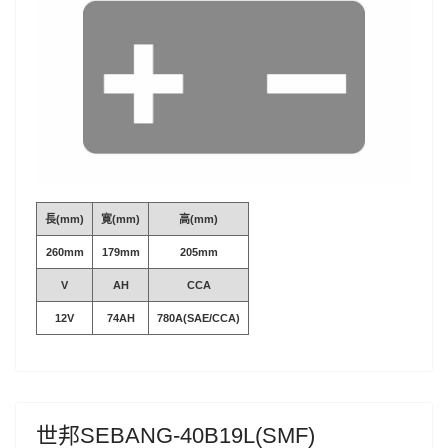
長(mm)
寛(mm)
高(mm)
260mm
179mm
205mm
V
AH
CCA
12V
74AH
780A(SAE/CCA)
世邦SEBANG-40B19L(SMF)