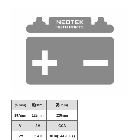
長(mm)
寛(mm)
高(mm)
187mm
127mm
226mm
V
AH
CCA
12V
35AH
300A(SAE/CCA)