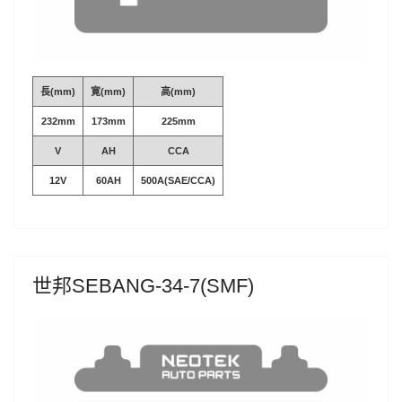
長(mm)
寛(mm)
高(mm)
232mm
173mm
225mm
V
AH
CCA
12V
60AH
500A(SAE/CCA)
世邦SEBANG-34-7(SMF)