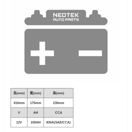
長(mm)
寛(mm)
高(mm)
410mm
175mm
235mm
V
AH
CCA
12V
100AH
830A(SAE/CCA)