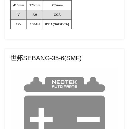
410mm
175mm
235mm
V
AH
CCA
12V
100AH
830A(SAE/CCA)
世邦SEBANG-35-6(SMF)