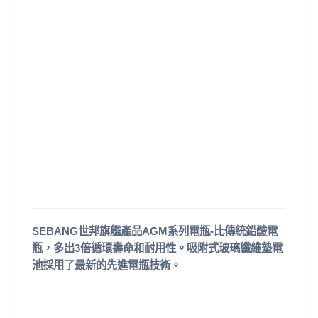
SEBANG世邦旗艦產品AGM系列電瓶-比傳統鉛酸電
瓶，多出3倍循環壽命和耐用性。吸附式玻璃纖維墊電
池採用了最新的先進電瓶技術。