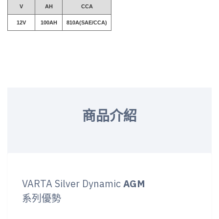
V
AH
CCA
12V
100AH
810A(SAE/CCA)
商品介紹
VARTA Silver Dynamic
AGM
系列優勢