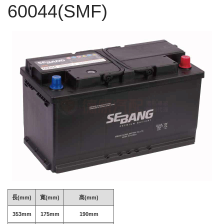
60044(SMF)
長(mm)
寛(mm)
高(mm)
353mm
175mm
190mm