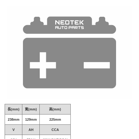
長(mm)
寛(mm)
高(mm)
238mm
129mm
225mm
V
AH
CCA