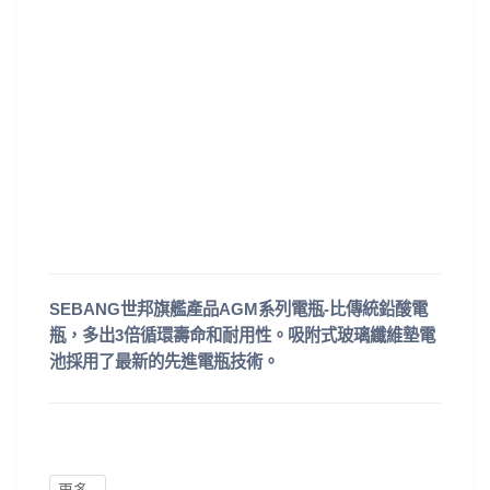
SEBANG世邦旗艦產品AGM系列電瓶-比傳統鉛酸電
瓶，多出3倍循環壽命和耐用性。吸附式玻璃纖維墊電
池採用了最新的先進電瓶技術。