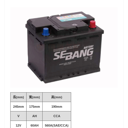
長(mm)
寛(mm)
高(mm)
245mm
175mm
190mm
V
AH
CCA
12V
60AH
560A(SAE/CCA)