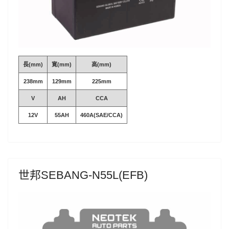
長(mm)
寛(mm)
高(mm)
238mm
129mm
225mm
V
AH
CCA
12V
55AH
460A(SAE/CCA)
世邦SEBANG-N55L(EFB)