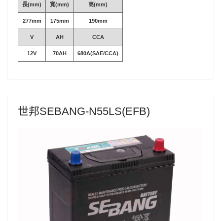
長(mm)
寛(mm)
高(mm)
277mm
175mm
190mm
V
AH
CCA
12V
70AH
680A(SAE/CCA)
世邦SEBANG-N55LS(EFB)