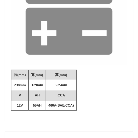
長(mm)
寛(mm)
高(mm)
238mm
129mm
225mm
V
AH
CCA
12V
55AH
460A(SAE/CCA)