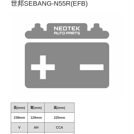
世邦SEBANG-N55R(EFB)
長(mm)
寛(mm)
高(mm)
238mm
129mm
225mm
V
AH
CCA